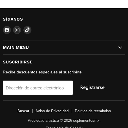
SÍGANOS
Encuéntrenos
Encuéntrenos
Encuéntrenos
en
en
en
Facebook
Instagram
TikTok
MAIN MENU
SUSCRIBIRSE
Recibe descuentos especiales al suscribirte
Registrarse
Dirección de correo electrónico
Buscar
Aviso de Privacidad
Política de reembolso
Propiedad artística © 2026 suplementosmx.